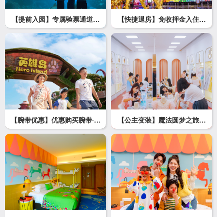
【提前入园】专属验票通道，
【快捷退房】免收押金入住，
畅享提前入园
自助快捷退房
【腕带优惠】优惠购买腕带·畅
【公主变装】魔法圆梦之旅，
玩快人一步
沉浸童梦世界