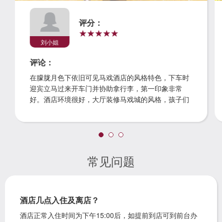
评分：
刘小姐
评论：
在朦胧月色下依旧可见马戏酒店的风格特色，下车时
迎宾立马过来开车门并协助拿行李，第一印象非常
好。酒店环境很好，大厅装修马戏城的风格，孩子们
非常喜欢。房间布置也很温馨，第一天外出游玩回来
看到酒店小管家的贴心留言和服务，让人很是感动。
在酒店售票大厅购买海洋王国的票有优惠，还提供免
费到广州长隆的专车，对孩子出行的人而言这是非常
贴心的。
常见问题
酒店几点入住及离店？
酒店正常入住时间为下午15:00后，如提前到店可到前台办